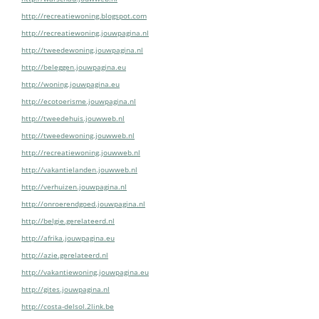
http://recreatiewoning.blogspot.com
http://recreatiewoning.jouwpagina.nl
http://tweedewoning.jouwpagina.nl
http://beleggen.jouwpagina.eu
http://woning.jouwpagina.eu
http://ecotoerisme.jouwpagina.nl
http://tweedehuis.jouwweb.nl
http://tweedewoning.jouwweb.nl
http://recreatiewoning.jouwweb.nl
http://vakantielanden.jouwweb.nl
http://verhuizen.jouwpagina.nl
http://onroerendgoed.jouwpagina.nl
http://belgie.gerelateerd.nl
http://afrika.jouwpagina.eu
http://azie.gerelateerd.nl
http://vakantiewoning.jouwpagina.eu
http://gites.jouwpagina.nl
http://costa-delsol.2link.be