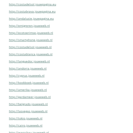
http://costadelsol.jouwpagina.eu
http://costabrava.jouwpagina.eu
http://andalusie.jouwpagina.eu
http://emigreren.jouwweb.nl
http://ecotoerimse.jouwweb.nl
http://smartphone.jouwweb.nl
http://costadelsol.jouwweb.nl
http://costablanca.jouwweb.nl
http://languedoc.jouwweb.nl
http://andorra.jouwweb.nl
http://cyprus.jouwweb.nl
http://kookboek.jouwweb.nl
http://amerika.jouwweb.nl
http://gardameer.jouwweb.nl
http://belgrado.jouwweb.nl
http://lasvegas.jouwweb.nl
http://tokio.jouwweb.nl
http://cairo.jouwweb.nl
http://warschau.jouwweb.nl